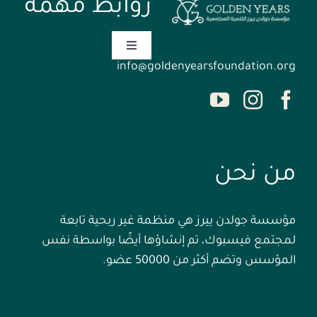
روابط مهمة
Toggle
Navigation
info@goldenyearsfoundation.org
الصفحة الرئيسية
من نحن
من نحن
الأحداث
مؤسسة جولدن ييرز هي منظمة غير ربحية تابعة
اتصل بنا
لمجتمع فيسبوك، تم إنشاؤها أيضًا بواسطة نفس
المؤسس وتضم أكثر من 50000 عضو.