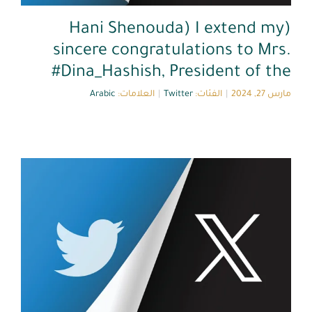
(Hani Shenouda) I extend my
sincere congratulations to Mrs.
#Dina_Hashish, President of the
Golden Years Foundation.
مارس 27, 2024
|
الفئات:
Twitter
|
العلامات:
Arabic