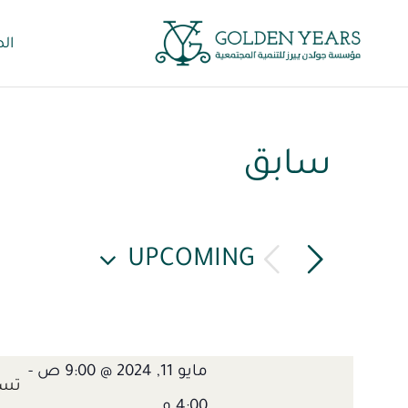
Ski
ال
t
conten
سابق
UPCOMING
Select
date.
مايو 11, 2024 @ 9:00 ص
-
4:00 م